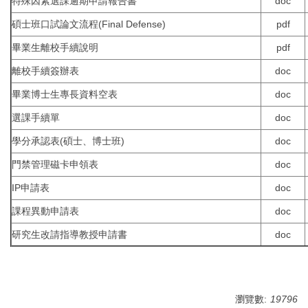
特殊因素選課逾期申請報告書
doc
碩士班口試論文流程(Final Defense)
pdf
畢業生離校手續說明
pdf
離校手續簽辦表
doc
畢業博士生專長資料空表
doc
選課手續單
doc
學分承認表(碩士、博士班)
doc
門禁管理磁卡申領表
doc
IP申請表
doc
課程異動申請表
doc
研究生改請指導教授申請書
doc
瀏覽數:
19796