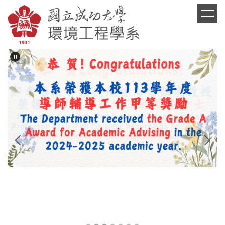
跳
到
主
要
內
容
區