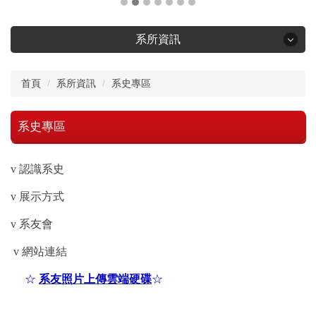
系所資訊
系所資訊
首頁
系所資訊
系史專區
系所簡介
系史專區
系所位置
v
認識系史
本系沿革
v
展示方式
v
系友會
空間設備
v
網站連結
優良獎項
☆
系友照片上傳雲端硬碟
☆
訓練班專區