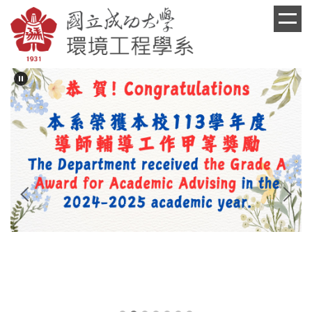
跳
到
主
要
內
容
區