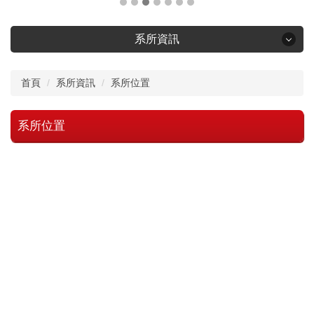
系所資訊
系所資訊
首頁
系所資訊
系所位置
系所簡介
系所位置
系所位置
本系沿革
空間設備
優良獎項
訓練班專區