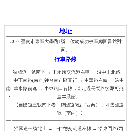
相關規章
系史專區
地址
70101臺南市東區大學路1號，位於成功校區總圖書館對
面。
行車路線
沿國道一號南下
→
下永康交流道右轉
→
沿中正北路、
中正南路
(
南向
)
往台南市區直行
→
中華路左轉
→
沿中
南
華東路前進
→
小東路口右轉→
直走過長榮路後即可抵
下
達本系館。
【自國道三號南下者，轉國道
8
號（西向），可接國道
一號（南向）】
沿國道一號北上
→
下仁德交流道左轉
→
沿東門路
(
西