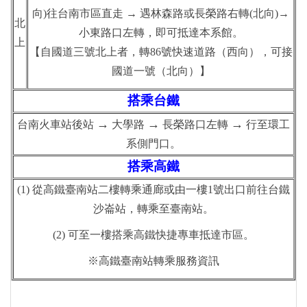
向
)
往台南市區直走
→
遇林森路或長榮路右轉
(
北向
)
→
北
小東路口左轉，即可抵達本系館。
上
【自國道三號北上者，轉
86
號快速道路（西向），可接
國道一號（北向）】
搭乘台鐵
→
→
→
台南火車站後站
大學路
長榮路口左轉
行至環工
系側門口。
搭乘高鐵
(1) 從高鐵臺南站二樓轉乘通廊或由一樓1號出口前往台鐵
沙崙站，轉乘至臺南站。
(2) 可至一樓搭乘高鐵快捷專車抵達市區。
※高鐵臺南站轉乘服務資訊