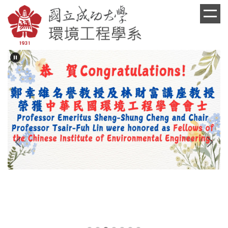
跳
到
主
要
內
容
區