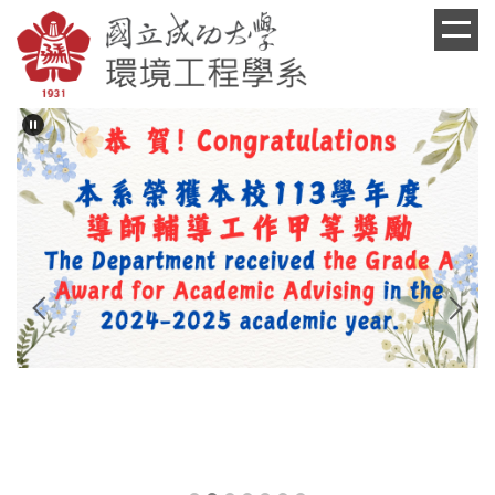
跳
到
主
要
內
容
區