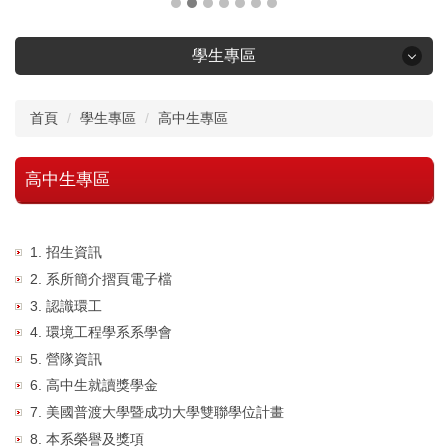
學生專區
學生專區
首頁
學生專區
高中生專區
大學部畢業門檻及課程查詢
高中生專區
輔系雙主修規定
1. 招生資訊
研究生手冊
2. 系所簡介摺頁電子檔
3. 認識環工
獎學金資訊
4. 環境工程學系系學會
5. 營隊資訊
學生赴外資訊
6. 高中生就讀獎學金
7. 美國普渡大學暨成功大學雙聯學位計畫
就業資訊
8. 本系榮譽及獎項