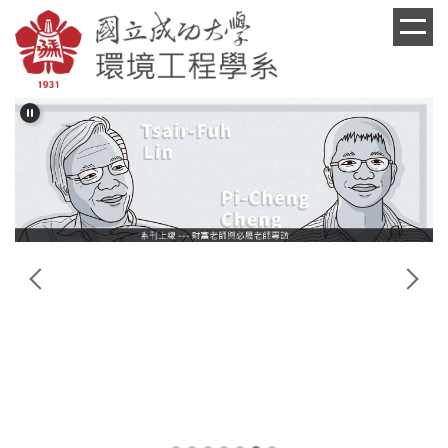
跳
到
主
要
內
容
區