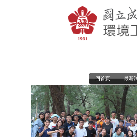
跳
到
主
要
內
容
區
回首頁
最新