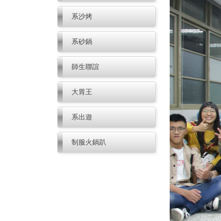
系沙烤
系砂鍋
師生聯誼
大胃王
系出遊
制服火鍋趴