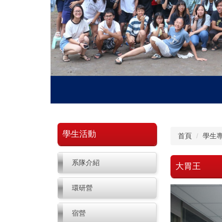
學生活動
首頁
學生
系隊介紹
大胃王
環研營
宿營