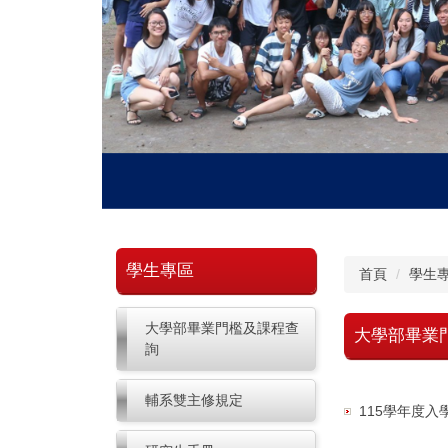
學生專區
首頁
學生
大學部畢業門檻及課程查
大學部畢業
詢
輔系雙主修規定
115學年度