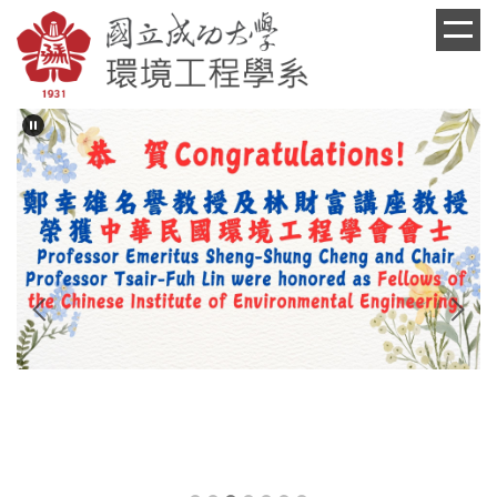
跳
到
主
要
內
容
區