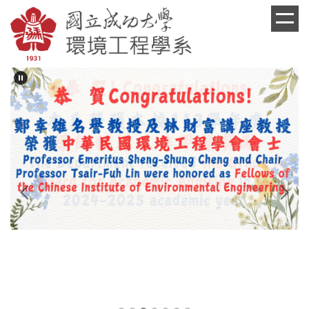
跳
到
主
要
內
容
區