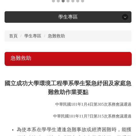
學生專區
學生專區
首頁
學生專區
急難救助
大學部畢業門檻及課程查詢
急難救助
輔系雙主修規定
國立成功大學環境工程學系
學生緊急紓困及家庭急
研究生手冊
難救助
作業
要點
獎學金資訊
中華民國
101
年
1
月
4
日
第
305
次系務會議通過
學生赴外資訊
中華民國
101
年
1
1
月
7
日第
315
次系務會議通過
為使本系在學學生遭逢急難事故或經濟困難時，能獲
就業資訊