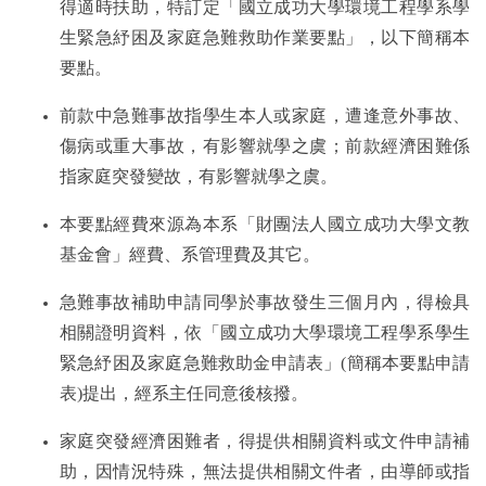
得適時扶助，特訂定「
國立成功大學環境工程學系學
急難救助
生緊急紓困及家庭急難救助作業要點
」，以下簡稱本
要點。
學生活動
前款中急難事故指學生本人或家庭，遭逢意外事故、
系學會介紹
傷病或重大事故，有影響就學之虞；前款經濟困難係
指家庭突發變故，有影響就學之虞。
系刊專區
本要點經費來源為本系「財團法人國立成功大學文教
校園事件通報
基金會」經費、系管理費及其它。
急難事故補助申請同學於事故發生三個月內，得檢具
高中生專區
相關證明資料，依「
國立成功大學環境工程學系學生
緊急紓困及家庭急難救助金申請表
」(簡稱本要點申請
表)提出，經系主任同意後核撥。
家庭突發經濟困難者，得提供相關資料或文件申請補
助，因情況特殊，無法提供相關文件者，由導師或指