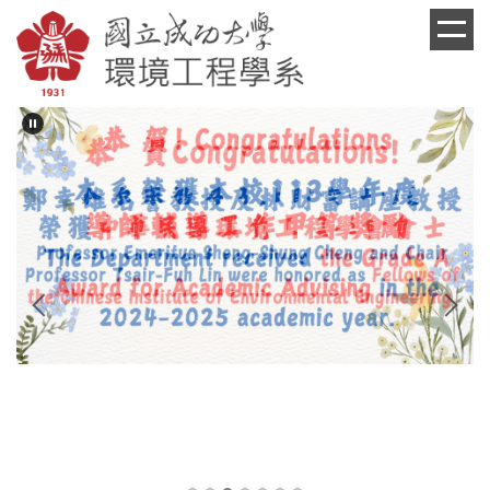
跳
到
主
要
內
容
區