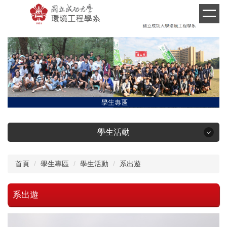
跳
到
主
要
內
容
區
學生活動
學生活動
首頁
學生專區
學生活動
系出遊
系隊介紹
系出遊
環研營