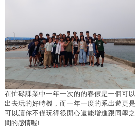
宿營
系沙烤
系砂鍋
師生聯誼
大胃王
系出遊
在忙碌課業中一年一次的的春假是一個可以
出去玩的好時機，而一年一度的系出遊更是
制服火鍋趴
可以讓你不僅玩得很開心還能增進跟同學之
間的感情喔!