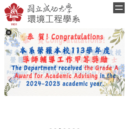
跳
到
主
要
內
容
區