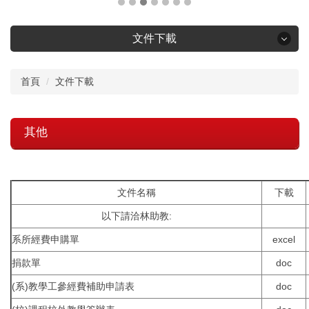
文件下載
文件下載
首頁
文件下載
大學部
其他
研究所
導師
文件名稱
下載
以下請洽林助教:
其他
系所經費申購單
excel
捐款單
doc
(系)教學工參經費補助申請表
doc