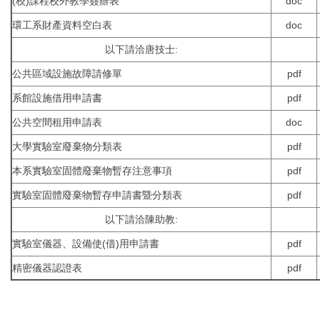
(校)課程校外教學簽辦表
doc
環工系財產資料空白表
doc
以下請洽唐技士:
公共區域設施故障請修單
pdf
系館設施借用申請書
pdf
公共空間租用申請表
doc
大學實驗室廢棄物分類表
pdf
本系實驗室固體廢棄物暫存注意事項
pdf
實驗室固體廢棄物暫存申請書暨分類表
pdf
以下請洽陳助教:
實驗室儀器、設備使(借)用申請書
pdf
精密儀器認證表
pdf