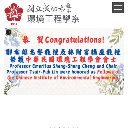
跳
到
主
要
內
容
區