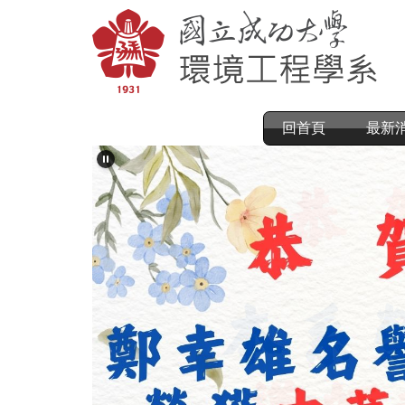
跳
到
主
要
內
容
區
回首頁
最新