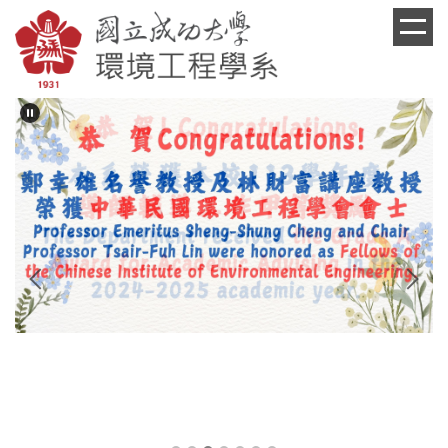
跳
到
主
要
內
容
區