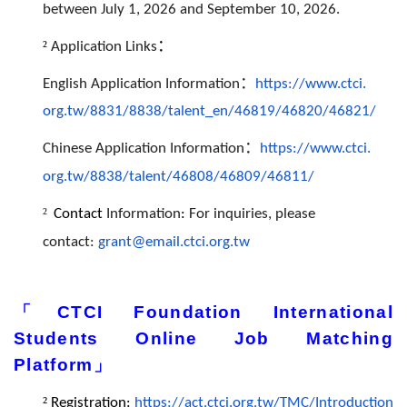
between July 1, 2026 and September 10, 2026.
：
²
Application Links
：
English Application Information
https://www.ctci.
org.tw/8831/8838/talent_en/
46819/46820/46821/
：
Chinese Application Information
https://www.ctci.
org.tw/8838/talent/46808/
46809/46811/
²
Contact
Information
:
For inquiries, please
contact:
grant@email.ctci.org.tw
「CTCI Foundation International
Students Online Job Matching
Platform」
²
Registration:
https://act.ctci.org.tw/TMC/
Introduction