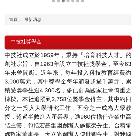
首頁
最新消息
中技社獎學金
中技社成立於1959年，秉持「培育科技人才」的
創社宗旨，自1
963年設立中技社獎學金，至今63
年未曾間斷。近年來，
每年投入科技教育經費約
3,000萬元，
其中獎學金每年頒發超過千萬元，累
積受獎學生逾4,300名，
多已蔚為國家社會倚重之
棟樑。本社追蹤到2,758位獎學金得主
，其中約四
分之一投入大學研究工作，五分之一成為大學教
授，
超過半數進入產業界，逾960位擔任企業中高
階主管，
包括宏碁集團創辦人施振榮先生、台積電
魏哲家董事長、
大立光創辦人陳世卿先生，對我國