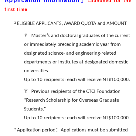
Application Information」
Launched for the
first time
²
ELIGIBLE APPLICANTS, AWARD QUOTA and AMOUNT
Ÿ
Master’s and doctoral graduates of the current
or immediately preceding academic year from
designated science- and engineering-related
departments or institutes at designated domestic
universities.
Up to 10 recipients; each will receive NT$100,000.
Ÿ
Previous recipients of the CTCI Foundation
“Research Scholarship for Overseas Graduate
Students.”
Up to 10 recipients; each will receive NT$100,000.
²
：
Application period
Applications must be submitted