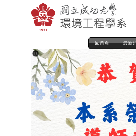
跳
到
主
要
內
容
區
回首頁
最新